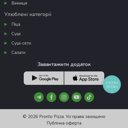
Вінниця
Улюблені категорії
Піца
Суші
Суші-сети
Салати
Завантажити додаток
КНОПКА
ЗВ'ЯЗКУ
© 2026 Pronto Pizza. Усі права захищено
Публічна оферта