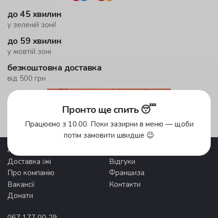
до 45 хвилин
у зеленій зоні!
до 59 хвилин
у жовтій зоні
безкоштовна доставка
від 500 грн
Пронто ще спить 😴
Зони доставки
Працюємо з 10.00. Поки зазирни в меню — щоби
потім замовити швидше 😉
Акції
Pronto Club
Доставка їжі
Відгуки
Про компанію
Франшиза
Вакансії
Контакти
Донати
067 177 00 29