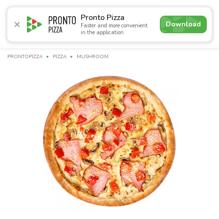
5.0
Pronto Pizza
Download
Faster and more convenient
in the application
Promotions
Pizza
Sushi
Sets
Burgers
Сombo 
PRONTOPIZZA
PIZZA
MUSHROOM