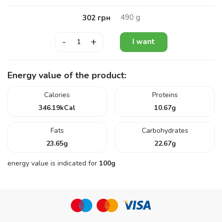
490
g
302
грн
-
+
I want
Energy value of the product:
Calories
Proteins
346.19
kCal
10.67
g
Fats
Carbohydrates
23.65
g
22.67
g
energy value is indicated for
100g