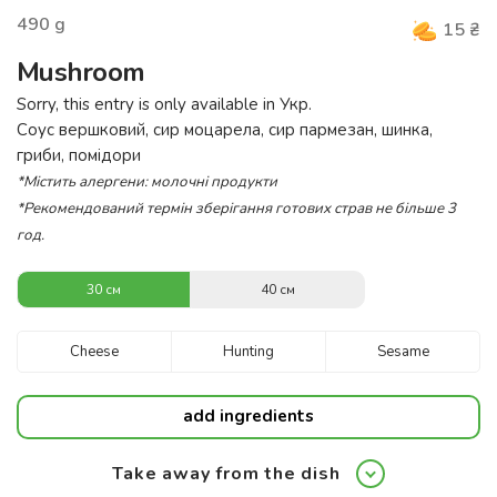
490
g
15
₴
Mushroom
Sorry, this entry is only available in
Укр
.
Соус вершковий, сир моцарела, сир пармезан, шинка,
гриби, помідори
*Містить алергени: молочні продукти
*Рекомендований термін зберігання готових страв не більше 3
год.
30 см
40 см
Cheese
Hunting
Sesame
add ingredients
Take away from the dish