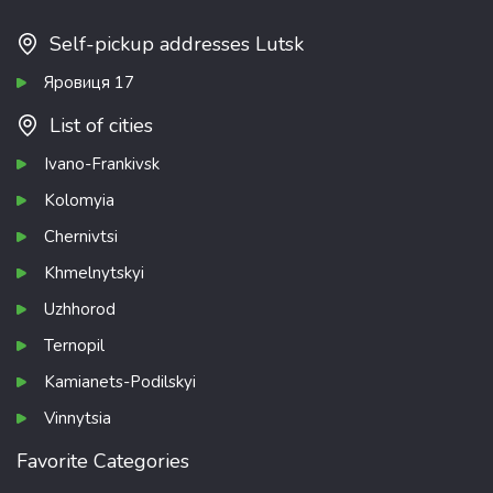
Self-pickup addresses Lutsk
Яровиця 17
List of cities
Ivano-Frankivsk
Kolomyia
Chernivtsi
Khmelnytskyi
Uzhhorod
Ternopil
Kamianets-Podilskyi
Vinnytsia
Favorite Categories