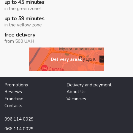
up to 45 minutes
in the green zone!
up to 59 minutes
in the yellow zone
free delivery
from 500 UAH
Delivery areas
Promotions
Delivery and payment
Reviews
About Us
Franchise
Vacancies
Contacts
096 114 0029
066 114 0029