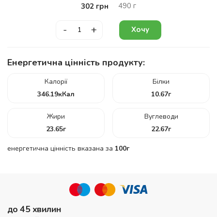
490
г
302
грн
-
+
Хочу
Енергетична цінність продукту:
Калорії
Білки
346.19
кКал
10.67
г
Жири
Вуглеводи
23.65
г
22.67
г
енергетична цінність вказана за
100г
до 45 хвилин