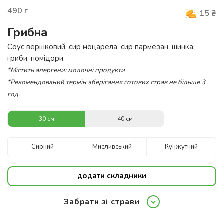
490
г
15
₴
Грибна
Соус вершковий, сир моцарела, сир пармезан, шинка,
гриби, помідори
*Містить алергени: молочні продукти
*Рекомендований термін зберігання готових страв не більше 3
год.
30 см
40 см
Сирний
Мисливський
Кунжутний
додати складники
Забрати зі страви