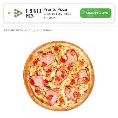
5.0
Pronto Pizza
Завантажити
Швидше і зручніше
в додатку
Акції
Піца
Суші
Сети
Бургери
Комбо
Напо
PRONTOPIZZA
ПІЦА
ГРИБНА