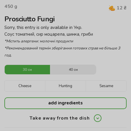
450
g
12
₴
Prosciutto Fungi
Sorry, this entry is only available in
Укр
.
Соус томатний, сир моцарела, шинка, гриби
*Містить алергени: молочні продукти
*Рекомендований термін зберігання готових страв не більше 3
год.
30 см
40 см
Cheese
Hunting
Sesame
add ingredients
Take away from the dish