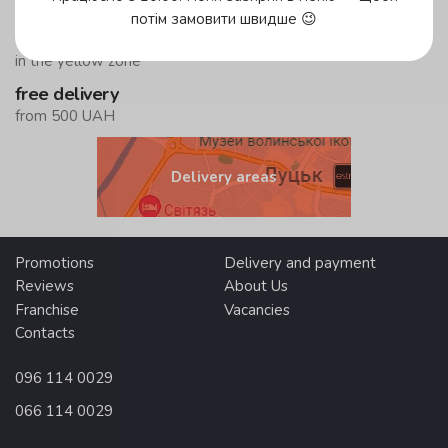
in the green zone!
потім замовити швидше 😉
up to 59 minutes
in the yellow zone
free delivery
from 500 UAH
Delivery areas
Promotions
Delivery and payment
Reviews
About Us
Franchise
Vacancies
Contacts
096 114 0029
066 114 0029