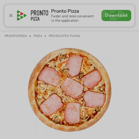
5.0
Pronto Pizza
Download
Faster and more convenient
in the application
Promotions
Pizza
Sushi
Sets
Burgers
Сombo 
PRONTOPIZZA
PIZZA
PROSCIUTTO FUNGI