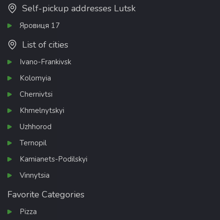
Self-pickup addresses Lutsk
Яровиця 17
List of cities
Ivano-Frankivsk
Kolomyia
Chernivtsi
Khmelnytskyi
Uzhhorod
Ternopil
Kamianets-Podilskyi
Vinnytsia
Favorite Categories
Pizza