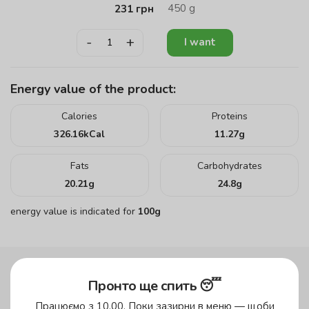
450
g
231
грн
-
+
I want
Energy value of the product:
Calories
Proteins
326.16
kCal
11.27
g
Fats
Carbohydrates
20.21
g
24.8
g
energy value is indicated for
100g
Пронто ще спить 😴
up to 45 minutes
Працюємо з 10.00. Поки зазирни в меню — щоби