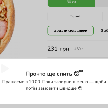
30 см
Сирний
Заб
додати складники
231
грн
450
г
Енергетична цінність проду
Пронто ще спить 😴
Калорії
Б
Працюємо з 10.00. Поки зазирни в меню — щоби
326.16
кКал
11
потім замовити швидше 😉
енергетична цінність вказана за
100