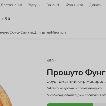
Доставка їжі
Відгуки
Вакансії
Франшиза
Донати
5.0
неки/Соуси
Салати
Для дітей
Мініпіци
450
г
Прошуто Фунг
Соус томатний, сир моцарела
*Містить алергени: молочні продукти
*Рекомендований термін зберігання гот