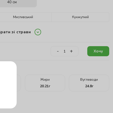
40 см
Мисливський
Кунжутний
рати зі страви
-
+
Хочу
кту:
ілки
Жири
Вуглеводи
.27
г
20.21
г
24.8
г
г