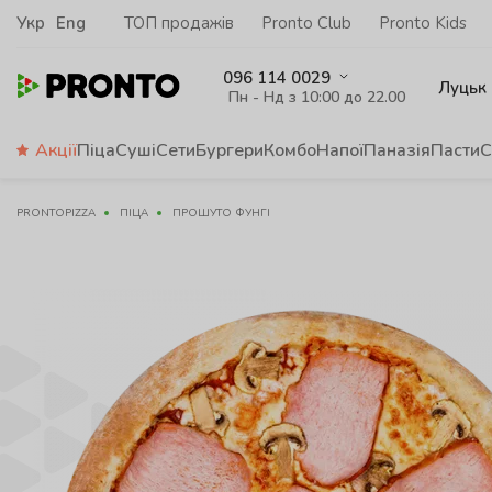
Укр
Eng
ТОП продажів
Pronto Club
Pronto Kids
096 114 0029
Луцьк
Пн - Нд з 10:00 до 22.00
Акції
Піца
Суші
Сети
Бургери
Комбо
Напої
Паназія
Пасти
С
PRONTOPIZZA
ПІЦА
ПРОШУТО ФУНГІ