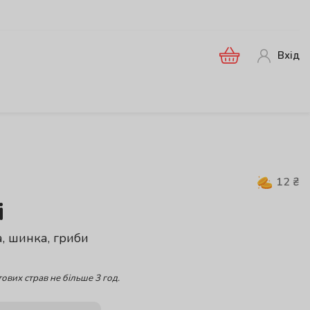
Вхід
12
₴
і
, шинка, гриби
ових страв не більше 3 год.