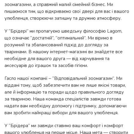
зоомагазини, а справжній малий сімейний бізнес. Ми
пишаємося тим, що відкриваємо свої двері для вас і вашого
улюбленця, створюючи затишну та дружню атмосферу.
У “Брідері” ми пропагуємо шведську філософію Lagom,
що означає “достатній”, “оптимальний”. Ми віримо в
розумний та збалансований підхід до догляду за
тваринами. В нашому інтернет-магазині ви знайдете все
необхідне для вашого друга — від харчування та
аксесуарів до іграшок та засобів гігієни.
Гасло нашої компанії – “Відповідальний зоомагазин”. Ми
віддані тому, щоб забезпечити вам не лише якісні товари,
але й інформацію та поради щодо правильного догляду
за твариною. Наша команда спеціалістів завжди готова
надати вам необхідну допомогу і підтримку, допомагаючи
вам зробити найкращі вибори для вашого улюбленця.
У “Брідера” ми завжди ставимо ваш комфорт і комфорт
вашого улюбленця на перше місце. Наша мета — створити