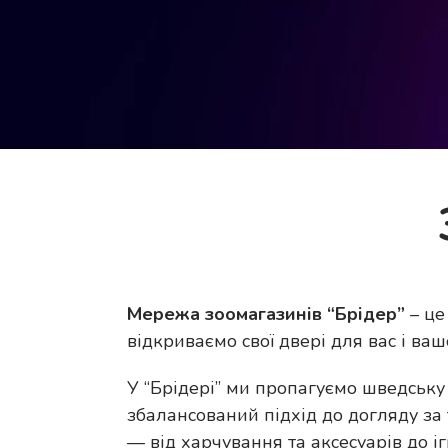
Мережа зоомагазинів “Брідер”
– це
відкриваємо свої двері для вас і в
У “Брідері” ми пропагуємо шведську
збалансований підхід до догляду за
— від харчування та аксесуарів до іг