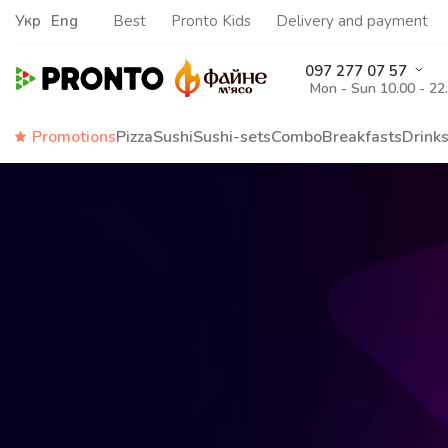
Укр
Eng
Best
Pronto Kids
Delivery and payment
097 277 07 57
Mon - Sun 10.00 - 22
Promotions
Pizza
Sushi
Sushi-sets
Combo
Breakfasts
Drink