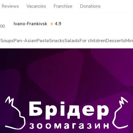
Reviews
Vacancies
Franchise
Donations
Ivano-Frankivsk
4.9
.00
s
Soups
Pan-Asian
Pasta
Snacks
Salads
For children
Desserts
Min