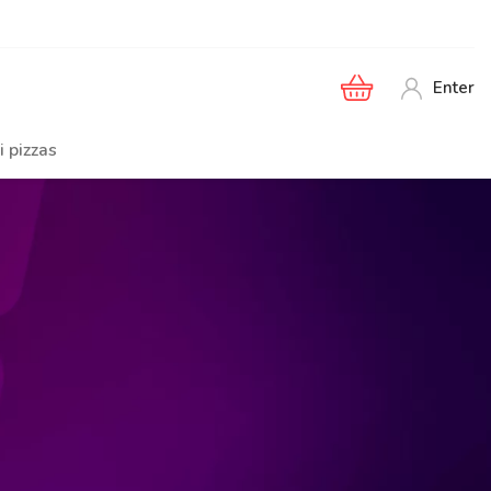
Enter
i pizzas