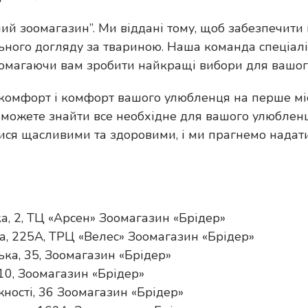
ний зоомагазин”. Ми віддані тому, щоб забезпечити 
ного догляду за твариною. Наша команда спеціалі
опомагаючи вам зробити найкращі вибори для вашо
 комфорт і комфорт вашого улюбленця на перше мі
 можете знайти все необхідне для вашого улюбленц
ся щасливими та здоровими, і ми прагнемо надати 
а, 2, ТЦ «Арсен» Зоомагазин «Брідер»
ка, 225А, ТРЦ «Велес» Зоомагазин «Брідер»
ька, 35, Зоомагазин «Брідер»
 10, Зоомагазин «Брідер»
жності, 36 Зоомагазин «Брідер»