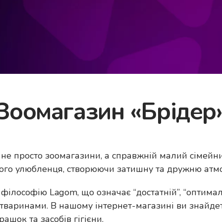
Зоомагазин «Брідер
 не просто зоомагазини, а справжній малий сімейн
ашого улюбленця, створюючи затишну та дружню атм
 філософію Lagom, що означає “достатній”, “оптима
 тваринами. В нашому інтернет-магазині ви знайде
рашок та засобів гігієни.