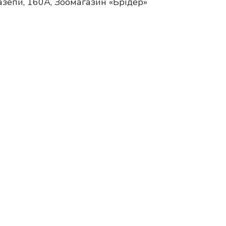
азепи, 160А, Зоомагазин «Брідер»