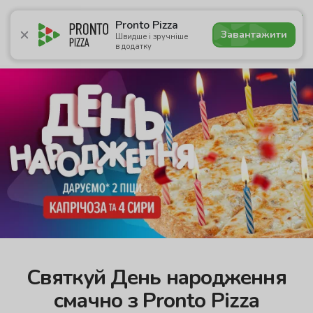
4.8
Pronto Pizza
Завантажити
Швидше і зручніше
в додатку
Акції
Піца
Суші
Сети
Лаваші
Комбо
Напої
Святкуй День народження
смачно з Pronto Pizza