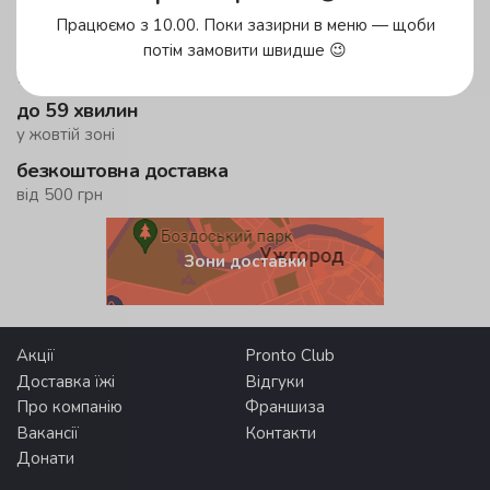
Працюємо з 10.00. Поки зазирни в меню — щоби
до 45 хвилин
потім замовити швидше 😉
у зеленій зоні!
до 59 хвилин
у жовтій зоні
безкоштовна доставка
від 500 грн
Зони доставки
Акції
Pronto Club
Доставка їжі
Відгуки
Про компанію
Франшиза
Вакансії
Контакти
Донати