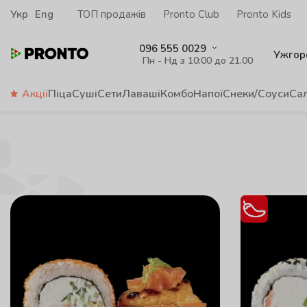
Укр
Eng
ТОП продажів
Pronto Club
Pronto Kids
096 555 0029
Ужгор
Пн - Нд з 10:00 до 21.00
Акції
Піца
Суші
Сети
Лаваші
Комбо
Напої
Снеки/Соуси
Са