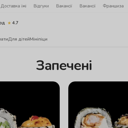
Доставка їжі
Відгуки
Вакансії
Вакансії
Франшиза
од
4.7
лати
Для дітей
Мініпіци
Запечені