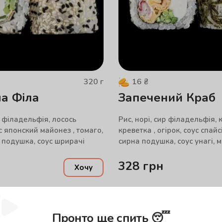
320
г
16
₴
а Філа
Запечений Краб
р філадельфія, лосось
Рис, норі, сир філадельфія, к
с японский майонез , томаго,
креветка , огірок, соус спайс
а подушка, соус шрирачі
сирна подушка, соус унагі, м
328
грн
Хочу
Пронто ще спить 😴