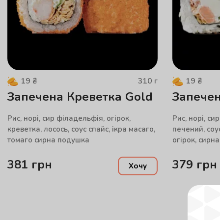
310
г
19
₴
19
₴
Запечена Креветка Gold
Запечен
Рис, норі, сир філадельфія, огірок,
Рис, норі, си
креветка, лосось, соус спайс, ікра масаго,
печений, соу
томаго сирна подушка
огірок, сирн
381
грн
379
грн
Хочу