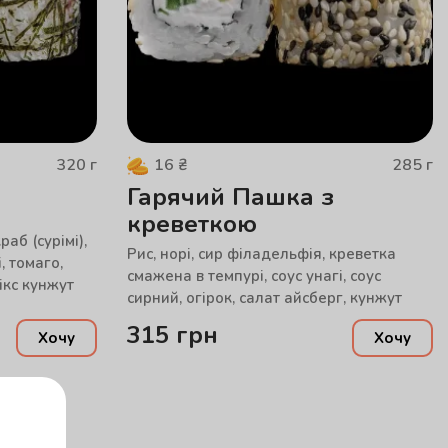
320
г
285
г
16
₴
Гарячий Пашка з
креветкою
раб (сурімі),
Рис, норі, сир філадельфія, креветка
і, томаго,
смажена в темпурі, соус унагі, соус
ікс кунжут
сирний, огірок, салат айсберг, кунжут
315
грн
Хочу
Хочу