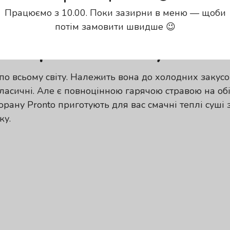
Працюємо з 10.00. Поки зазирни в меню — щоби
потім замовити швидше 😉
а страва в новому викона
о всьому світу. Належить вона до холодних закусо
 класичні. Але є повноцінною гарячою стравою на об
торану
Pronto
приготують для вас смачні теплі суші
ку.