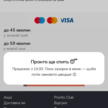
до 45 хвилин
у зеленій зоні!
до 59 хвилин
у жовтій зоні
безкоштовна доставка
Пронто ще спить 😴
від 500 грн
Працюємо з 10.00. Поки зазирни в меню — щоби
потім замовити швидше 😉
Зони доставки
Акції
Pronto Club
Доставка їжі
Відгуки