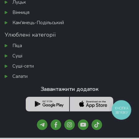
Луцьк
Вінниця
Кам'янець-Подільський
Улюблені категорії
Піца
Суші
Суші-сети
Салати
Завантажити додаток
КНОПКА
ЗВ'ЯЗКУ