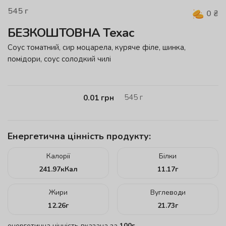
545
г
0
₴
БЕЗКОШТОВНА Техас
Cоуc томатний, сир моцарела, куряче філе, шинка,
помідори, соус солодкий чилі
545
г
0.01
грн
Енергетична цінність продукту:
Калорії
Білки
241.97
кКал
11.17
г
Жири
Вуглеводи
12.26
г
21.73
г
енергетична цінність вказана за
100г