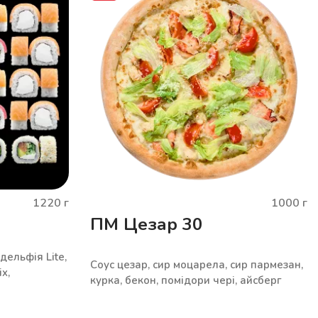
1220
г
1000
г
ПМ Цезар 30
дельфія Lite,
Соус цезар, сир моцарела, сир пармезан,
x,
курка, бекон, помідори чері, айсберг