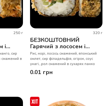
250
г
320
г
БЕЗКОШТОВНИЙ
м і
Гарячий з лососем і
тамаго
манго, сир
Рис, норі, лосось смажений, японський
ол смажений в
омлет, сир філадельфія, огірок, соус
унагі, ,рол смажений в сухарях панко
0.01
грн