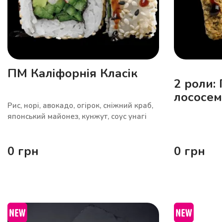
ПМ Каліфорнія Класік
2 роли:
лососем
Рис, норі, авокадо, огірок, сніжний краб,
Гарячий
японський майонез, кунжут, соус унагі
манго
0
грн
0
грн