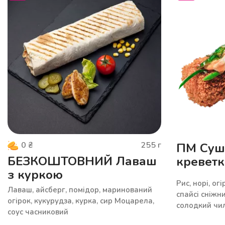
255
г
0
₴
ПМ Суші
БЕЗКОШТОВНИЙ Лаваш
кревет
з куркою
Рис, норі, ог
Лаваш, айсберг, помідор, маринований
спайсі сніжни
огірок, кукурудза, курка, сир Моцарела,
солодкий чил
соус часниковий
кунжутний, с