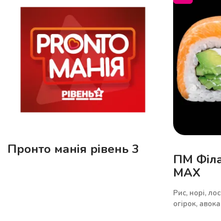
Пронто манія рівень 3
ПМ Філа
MAX
Рис, норі, ло
огірок, авок