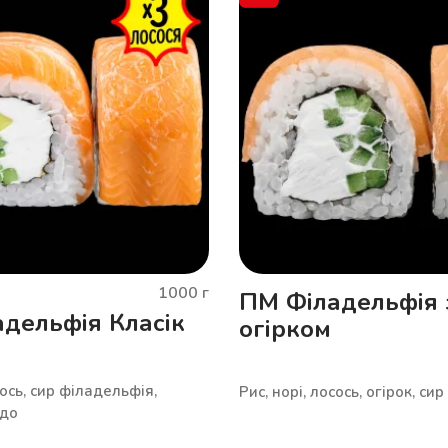
1000
г
ПМ Філадельфія 
дельфія Класік
огірком
сось, сир філадельфія,
Рис, норі, лосось, огірок, с
адо