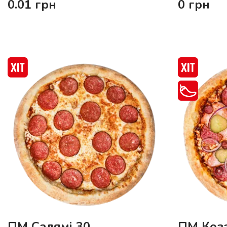
0.01
грн
0
грн
ПМ Салямі 30
ПМ Коз