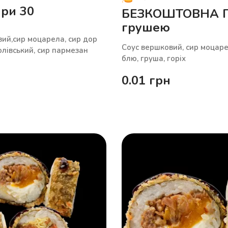
ри 30
БЕЗКОШТОВНА П
грушею
ий,сир моцарела, сир дор
Соус вершковий, сир моцаре
олівський, сир пармезан
блю, груша, горіх
0.01
грн