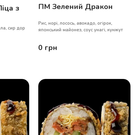
ПМ Зелений Дракон
іца з
Рис, норі, лосось, авокадо, огірок,
ла, сир дор
японський майонез, соус унагі, кунжут
0
грн