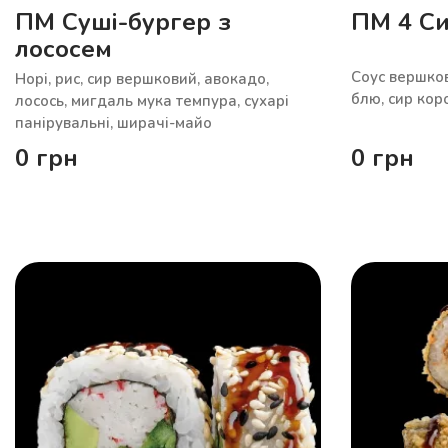
ПМ Суші-бургер з
ПМ 4 Си
лососем
Соус вершков
Норі, рис, сир вершковий, авокадо,
блю, сир кор
лосось, мигдаль мука темпура, сухарі
панірувальні, ширачі-майо
0
грн
0
грн