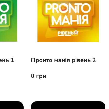
ень 1
Пронто манія рівень 2
0
грн