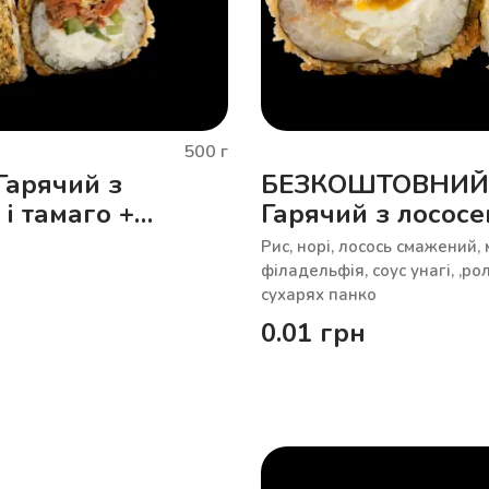
500
г
 Гарячий з
БЕЗКОШТОВНИЙ
 і тамаго +
Гарячий з лососе
 з лососем і
манго
Рис, норі, лосось смажений, 
філадельфія, соус унагі, ,р
сухарях панко
0.01
грн