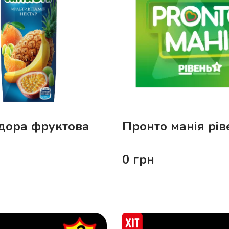
дора фруктова
Пронто манія рів
0
грн