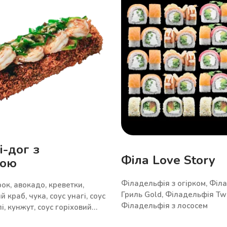
-дог з
Філа Love Story
кою
Філадельфія з огірком, Філа
ірок, авокадо, креветки,
Гриль Gold, Філадельфія Twi
й краб, чука, соус унагі, соус
Філадельфія з лососем
і, кунжут, соус горіховий
ухарі панко