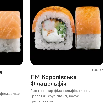
1000
г
з
ПМ Королівська
Філадельфія
Рис, норі, сир філадельфія, огірок,
ир філадельфія
креветки, соус спайсі, лосось
грильований