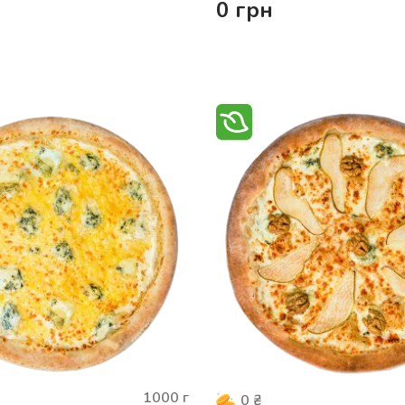
0
грн
1000
г
0
₴