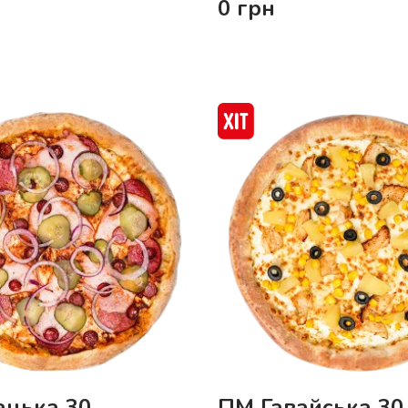
0
грн
ацька 30
ПМ Гавайська 30