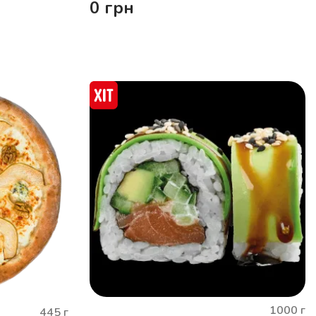
0
грн
1000
г
445
г