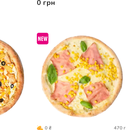
0
грн
470
г
0
₴