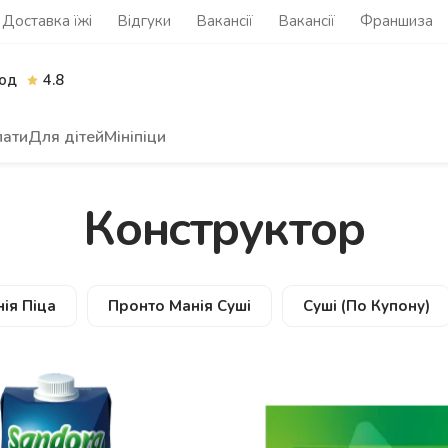
Доставка їжі
Відгуки
Вакансії
Вакансії
Франшиза
од
4.8
лати
Для дітей
Мініпіци
Конструктор
ія Піца
Пронто Манія Суші
Суші (по Купону)