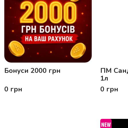
Бонуси 2000 грн
ПМ Сан
1л
0
грн
0
грн