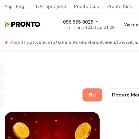
Укр
Eng
ТОП продажів
Pronto Club
Pronto Kids
096 555 0029
Ужгор
Пн - Нд з 10:00 до 21.00
Акції
Піца
Суші
Сети
Лаваші
Комбо
Напої
Снеки/Соуси
Са
Всі
Пронто Ман