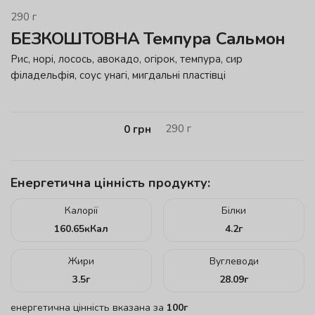
290
г
БЕЗКОШТОВНА Темпура Сальмон
Рис, норі, лосось, авокадо, огірок, темпура, сир
філадельфія, соус унагі, мигдальні пластівці
290
г
0
грн
Енергетична цінність продукту:
Калорії
Білки
160.65
кКал
4.2
г
Жири
Вуглеводи
3.5
г
28.09
г
енергетична цінність вказана за
100г