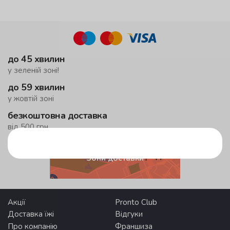
до 45 хвилин
у зеленій зоні!
до 59 хвилин
у жовтій зоні
безкоштовна доставка
від 500 грн
Зони доставки
Акції
Pronto Club
Доставка їжі
Відгуки
Про компанію
Франшиза