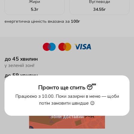
Жири
Вуглеводи
5.3
г
34.55
г
енергетична цінність вказана за
100г
до 45 хвилин
у зеленій зоні!
до 59 хвилин
у жовтій зоні
Пронто ще спить 😴
безкоштовна доставка
Працюємо з 10.00. Поки зазирни в меню — щоби
від 500 грн
потім замовити швидше 😉
Зони доставки