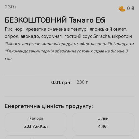
230
г
0
₴
БЕЗКОШТОВНИЙ Тамаго Ебі
Рис, норі, креветка смажена в темпурі, японський омлет,
огірок, авокадо, соус унагі, гострий соус Sriracha, мікрогрін
*Містить алергени: молочні продукти, яйця, ракоподібні продукти
*Рекомендований термін зберігання готових страв не більше 3
год.
230
г
0.01
грн
Енергетична цінність продукту:
Калорії
Білки
203.72
кКал
4.46
г