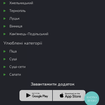
Хмельницький
Тернопіль
Луцьк
Вінниця
Кам'янець-Подільський
Улюблені категорії
Піца
Суші
Суші-сети
Салати
Завантажити додаток
КНОПКА
ЗВ'ЯЗКУ