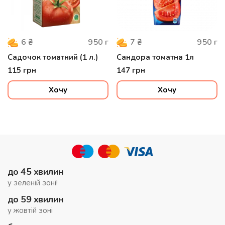
950
г
950
г
6
₴
7
₴
Садочок томатний (1 л.)
Сандора томатна 1л
115
грн
147
грн
Хочу
Хочу
до 45 хвилин
у зеленій зоні!
до 59 хвилин
у жовтій зоні