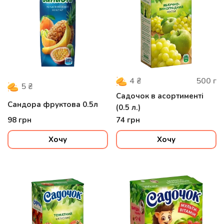
500
г
4
₴
5
₴
Садочок в асортименті
Сандора фруктова 0.5л
(0.5 л.)
98
грн
74
грн
Хочу
Хочу