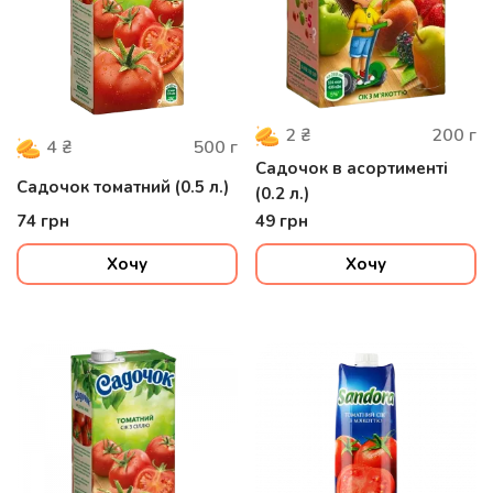
200
г
2
₴
500
г
4
₴
Садочок в асортименті
Садочок томатний (0.5 л.)
(0.2 л.)
74
грн
49
грн
Хочу
Хочу