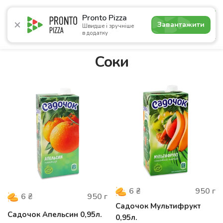
4.9
Pronto Pizza
Завантажити
Швидше і зручніше
в додатку
Акції
Піца
Суші
Сети
Комбо
Сніданки
Нап
Соки
950
г
6
₴
950
г
6
₴
Садочок Мультифрукт
Садочок Апельсин 0,95л.
0,95л.