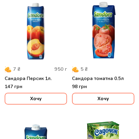
950
г
7
₴
5
₴
Сандора Персик 1л.
Сандора томатна 0.5л
147
грн
98
грн
Хочу
Хочу