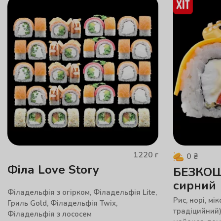
1220
г
0
₴
Філа Love Story
БЕЗКОШ
сирний
Філадельфія з огірком, Філадельфія Lite,
Рис, норі, мі
Гриль Gold, Філадельфія Twix,
традіцийний)
Філадельфія з лососем