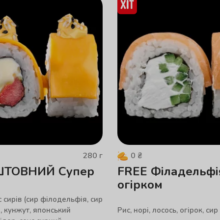
280
г
0
₴
ТОВНИЙ Супер
FREE Філадельфі
огірком
кс сирів (сир філодельфія, сир
, кунжут, японський
Рис, норі, лосось, огірок, с