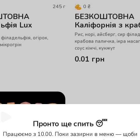
245
г
0
₴
ШТОВНА
БЕЗКОШТОВНА
ьфія Lux
Каліфорнія з кра
Рис, норі, айсберг, сир філа
р філадельфія, огірок,
крабова паличка, ікра масаг
 мікрогрін
соус кімчі, кунжут
0.01
грн
Пронто ще спить 😴
Працюємо з 10.00. Поки зазирни в меню — щоби