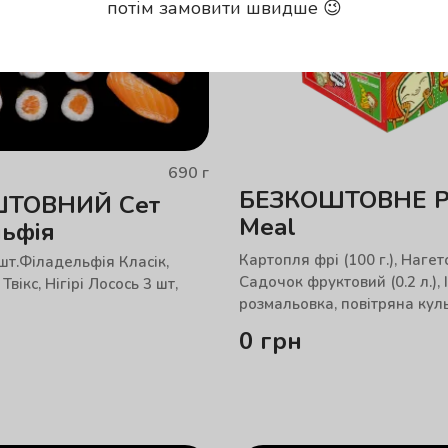
потім замовити швидше 😉
690
г
БЕЗКОШТОВНЕ P
ТОВНИЙ Сет
Meal
ьфія
Картопля фрі (100 г.), Нагетси
 шт.Філадельфія Класік,
Садочок фруктовий (0.2 л.),
вікс, Нігірі Лосось 3 шт,
розмальовка, повітряна кул
0
грн