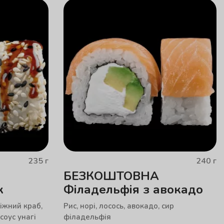
235
г
240
г
БЕЗКОШТОВНА
к
Філадельфія з авокадо
ніжний краб,
Рис, норі, лосось, авокадо, сир
соус унагі
філадельфія