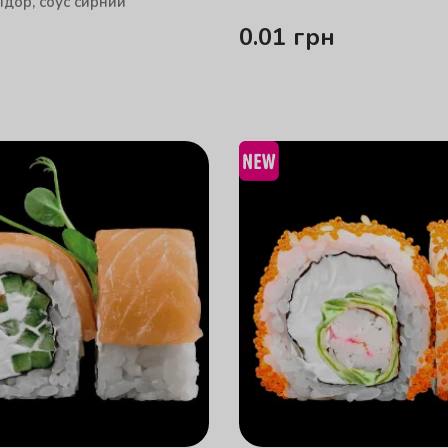
ідор, соус сирний
0.01
грн