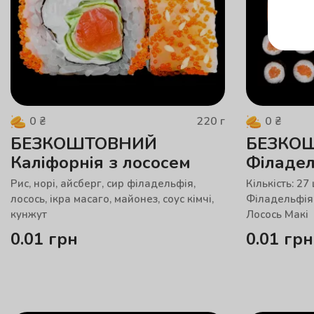
220
г
0
₴
0
₴
БЕЗКОШТОВНИЙ
БЕЗКОШ
Каліфорнія з лососем
Філадел
Рис, норі, айсберг, сир філадельфія,
Кількість: 27
лосось, ікра масаго, майонез, соус кімчі,
Філадельфія Т
кунжут
Лосось Макі
0.01
грн
0.01
грн