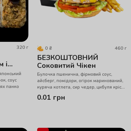
320
г
460
г
0
₴
БЕЗКОШТОВНИЙ
м і
Соковитий Чікен
 японський
Булочка пшенична, фірмовий соус,
ок, соус
айсберг, помідори, огірок маринований,
рях панко
куряча котлета, сир чедер, цибуля кріспі,
американська гірчиця (вага 350г)
0.01
грн
картопля фрі (70г) та соус тартар (40г).