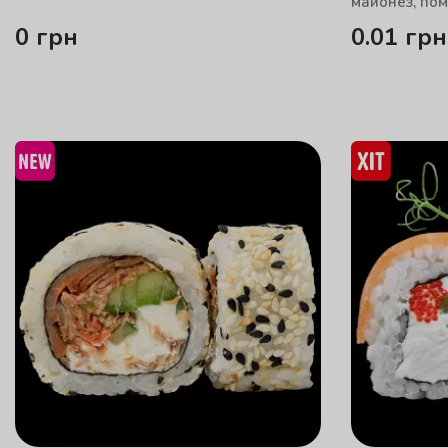
майонез, пом
0
грн
0.01
грн