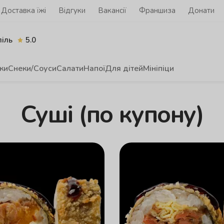
Доставка їжі
Відгуки
Вакансії
Франшиза
Донати
піль
5.0
ки
Снеки/Соуси
Салати
Напої
Для дітей
Мініпіци
Суші (по купону)