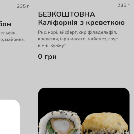
235
г
235
г
БЕЗКОШТОВНА
Каліфорнія з креветкою
бом
Рис, норі, айсберг, сир філадельфія,
дельфія,
креветки, ікра масаго, майонез, соус
о, майонез,
кімчі, кунжут
0
грн