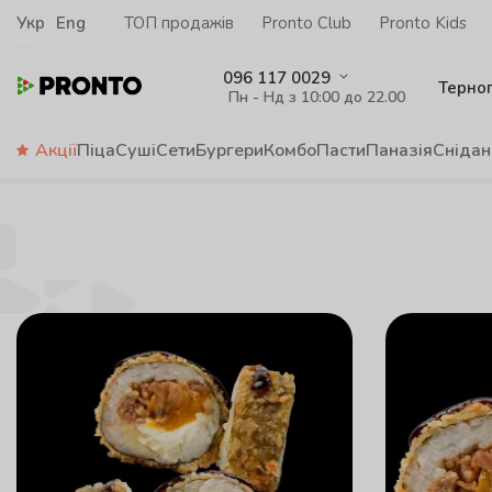
Укр
Eng
ТОП продажів
Pronto Club
Pronto Kids
096 117 0029
Терно
Пн - Нд з 10:00 до 22.00
Акції
Піца
Суші
Сети
Бургери
Комбо
Пасти
Паназія
Снідан