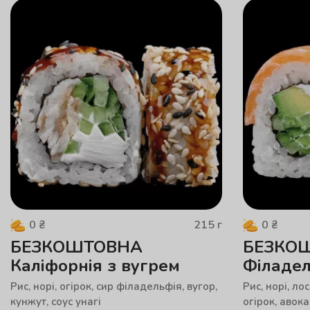
215
г
0
₴
0
₴
БЕЗКОШТОВНА
БЕЗКО
Каліфорнія з вугрем
Філадел
Рис, норі, огірок, cир філадельфія, вугор,
Рис, норі, ло
кунжут, соус унагі
огірок, авок