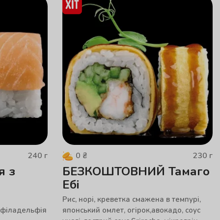
240
г
230
г
0
₴
я з
БЕЗКОШТОВНИЙ Тамаго
Ебі
Рис, норі, креветка смажена в темпурі,
ир філадельфія
японський омлет, огірок,авокадо, соус