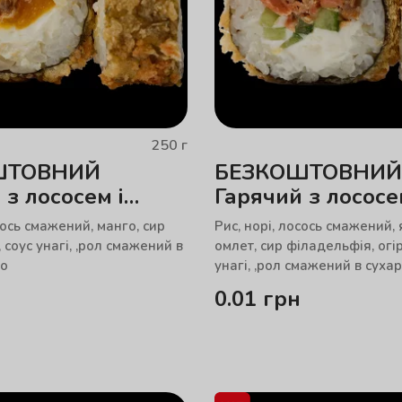
250
г
ШТОВНИЙ
БЕЗКОШТОВНИЙ
 з лососем і
Гарячий з лососе
тамаго
сось смажений, манго, сир
Рис, норі, лосось смажений,
 соус унагі, ,рол смажений в
омлет, сир філадельфія, огір
ко
унагі, ,рол смажений в суха
0.01
грн