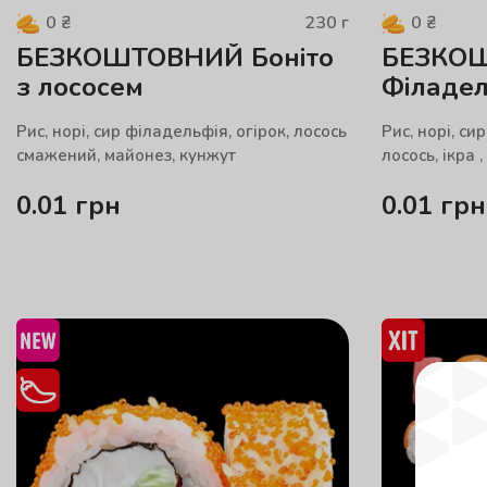
230
г
0
₴
0
₴
БЕЗКОШТОВНИЙ Боніто
БЕЗКО
з лососем
Філадел
Рис, норі, сир філадельфія, огірок, лосось
Рис, норі, си
смажений, майонез, кунжут
лосось, ікра ,
0.01
грн
0.01
грн