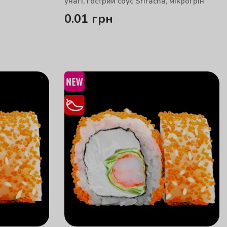
унагі, гострий соус Sriracha, мікрогрін
0.01
грн