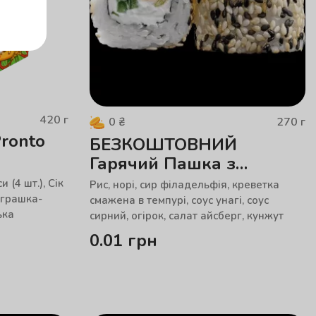
420
г
270
г
0
₴
ronto
БЕЗКОШТОВНИЙ
Гарячий Пашка з
креветкою
 (4 шт.), Сік
Рис, норі, сир філадельфія, креветка
 Іграшка-
смажена в темпурі, соус унагі, соус
ька
сирний, огірок, салат айсберг, кунжут
0.01
грн