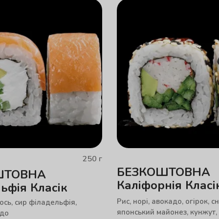
250
г
БЕЗКОШТОВНА
ШТОВНА
Каліфорнія Класі
ьфія Класік
Рис, норі, авокадо, огірок, с
сось, сир філадельфія,
японський майонез, кунжут, 
адо