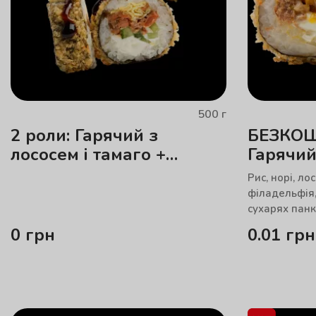
500
г
2 роли: Гарячий з
БЕЗКО
лососем і тамаго +
Гарячий
Гарячий з лососем і
манго
Рис, норі, ло
манго
філадельфія,
сухарях пан
0
грн
0.01
грн