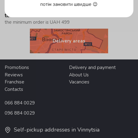
потім замовити швидше 😉
from UAH 299
to the suburbs
the minimum order is UAH 499
Delivery areas
Promotions
Delivery and payment
Reviews
About Us
Franchise
Vacancies
Contacts
066 884 0029
096 884 0029
Self-pickup addresses in Vinnytsia