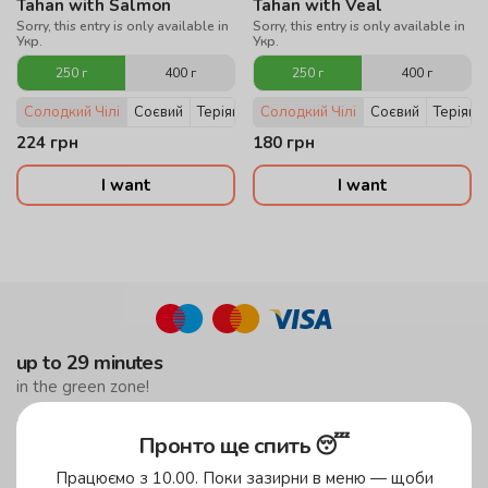
Tahan with Salmon
Tahan with Veal
Sorry, this entry is only available in
Sorry, this entry is only available in
Укр.
Укр.
250 г
400 г
250 г
400 г
Солодкий Чілі
Соєвий
Теріякі
Солодкий Чілі
Соєвий
Теріякі
224
грн
180
грн
I want
I want
up to 29 minutes
in the green zone!
up to 59 minutes
Пронто ще спить 😴
in the yellow zone
Працюємо з 10.00. Поки зазирни в меню — щоби
free delivery