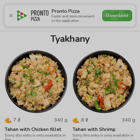
4.9
Pronto Pizza
Download
Faster and more convenient
in the application
Promotions
Pizza
Суші
Lunches
Burgers
Сomb
Tyakhany
340
g
340
g
7
₴
8
₴
Tahan with Chicken fillet
Tahan with Shrimp
Sorry, this entry is only available in
Sorry, this entry is only available in
Укр.
Укр.