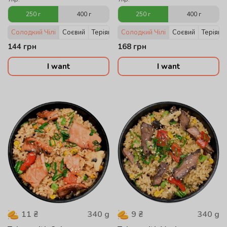
250 г
400 г
250 г
400 г
Солодкий Чілі
Соєвий
Теріякі
Солодкий Чілі
Соєвий
Теріякі
144
грн
168
грн
I want
I want
340
g
340
g
11
₴
9
₴