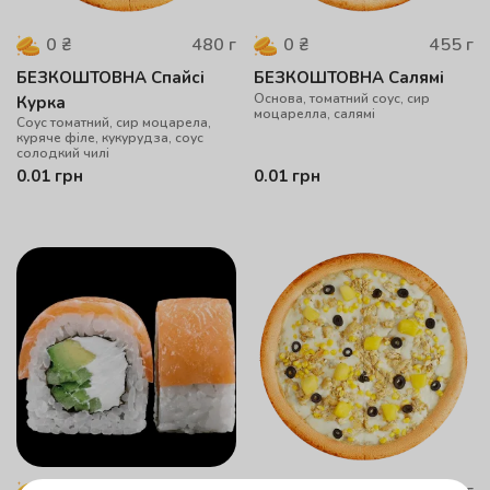
480
г
455
г
0
₴
0
₴
БЕЗКОШТОВНА Спайсі
БЕЗКОШТОВНА Салямі
Основа, томатний соус, сир
Курка
моцарелла, салямі
Соус томатний, сир моцарела,
куряче філе, кукурудза, соус
солодкий чилі
0.01
грн
0.01
грн