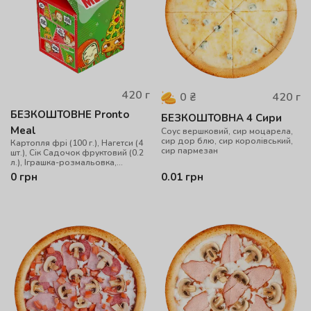
420
г
420
г
0
₴
БЕЗКОШТОВНЕ Pronto
БЕЗКОШТОВНА 4 Сири
Meal
Cоус вершковий, сир моцарела,
сир дор блю, сир королівський,
Картопля фрі (100 г.), Нагетси (4
сир пармезан
шт.), Сік Садочок фруктовий (0.2
л.), Іграшка-розмальовка,
повітряна кулька
0
грн
0.01
грн