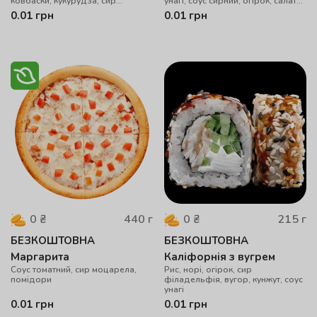
ковбаски, кукурудза, сир
унагі, соус сирний, огірок, салат
королівський
айсберг, кунжут
0.01
грн
0.01
грн
440
г
215
г
0
₴
0
₴
БЕЗКОШТОВНА
БЕЗКОШТОВНА
Маргарита
Каліфорнія з вугрем
Соус томатний, сир моцарела,
Рис, норі, огірок, cир
помідори
філадельфія, вугор, кунжут, соус
унагі
0.01
грн
0.01
грн