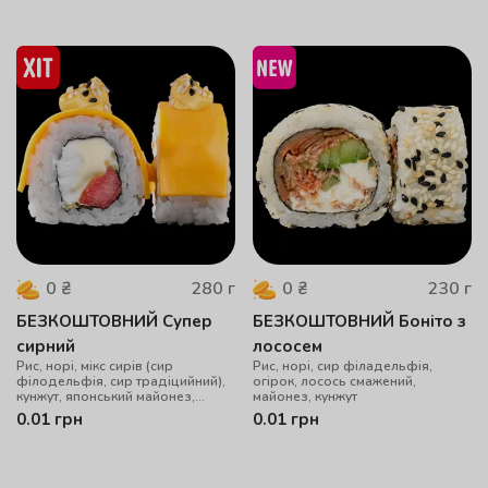
280
г
230
г
0
₴
0
₴
БЕЗКОШТОВНИЙ Супер
БЕЗКОШТОВНИЙ Боніто з
сирний
лососем
Рис, норі, мікс сирів (сир
Рис, норі, сир філадельфія,
філодельфія, сир традіцийний),
огірок, лосось смажений,
кунжут, японський майонез,
майонез, кунжут
помідор, соус сирний
0.01
грн
0.01
грн