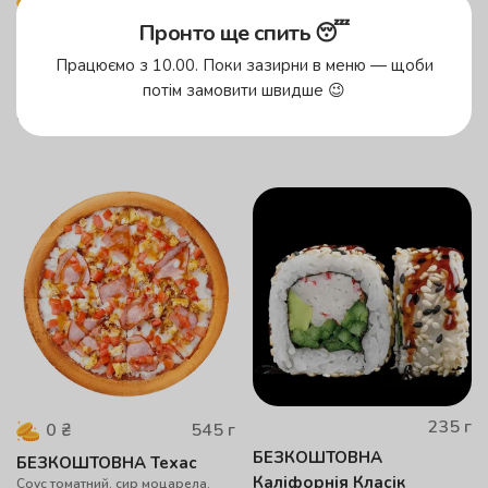
250
г
485
г
0
₴
0
₴
Пронто ще спить 😴
БЕЗКОШТОВНА
БЕЗКОШТОВНА Гавайська
Соус вершковий, сир моцарела,
Філадельфія Класік
Працюємо з 10.00. Поки зазирни в меню — щоби
куряче філе, ананас, кукурудза,
Рис, норі, лосось, сир
маслини
потім замовити швидше 😉
філадельфія, огірок, авокадо
0.01
грн
0.01
грн
235
г
545
г
0
₴
БЕЗКОШТОВНА
БЕЗКОШТОВНА Техас
Каліфорнія Класік
Cоуc томатний, сир моцарела,