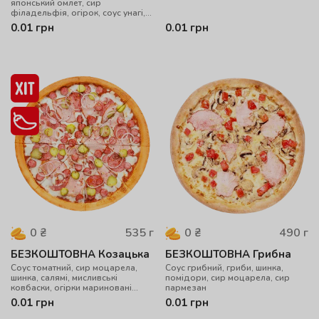
японський омлет, сир
філадельфія, огірок, соус унагі,
,рол смажений в сухарях панко
0.01
грн
0.01
грн
535
г
490
г
0
₴
0
₴
БЕЗКОШТОВНА Козацька
БЕЗКОШТОВНА Грибна
Cоус томатний, сир моцарела,
Cоус грибний, гриби, шинка,
шинка, салямі, мисливські
помідори, сир моцарела, сир
ковбаски, огірки мариновані
пармезан
цибуля, чилі
0.01
грн
0.01
грн