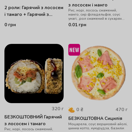
з лососем і манго
2 роли: Гарячий з лососем
Рис, норі, лосось смажений,
і тамаго + Гарячий з
манго, сир філадельфія, соус
унагі, ,рол смажений в сухарях
лососем і манго
панко
0
грн
0.01
грн
320
г
470
г
0
₴
БЕЗКОШТОВНИЙ Гарячий
БЕЗКОШТОВНА Сицилія
з лососем і тамаго
Моцарела, cоус вершковий айолі,
шинка котто, кукурудза, базилік
Рис, норі, лосось смажений,