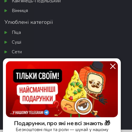
Кам'янець-Подільський
Вінниця
Улюблені категорії
Піца
Суші
Сети
Паназія
Салати
Завантажити додаток
Подарунки, про які не всі знають 🎁
Безкоштовні піци та роли — шукай у нашому