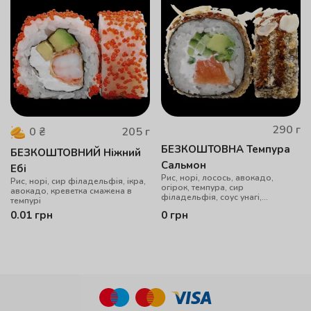
290
г
205
г
0
₴
БЕЗКОШТОВНА Темпура
БЕЗКОШТОВНИЙ Ніжний
Сальмон
Ебі
Рис, норі, лосось, авокадо,
Рис, норі, сир філадельфія, ікра,
огірок, темпура, сир
авокадо, креветка смажена в
філадельфія, соус унагі,
темпурі
мигдальні пластівці
0.01
грн
0
грн