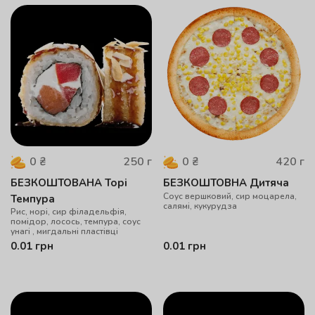
250
г
420
г
0
₴
0
₴
БЕЗКОШТОВАНА Торі
БЕЗКОШТОВНА Дитяча
Соус вершковий, сир моцарела,
Темпура
салямі, кукурудза
Рис, норі, сир філадельфія,
помідор, лосось, темпура, соус
унагі , мигдальні пластівці
0.01
грн
0.01
грн