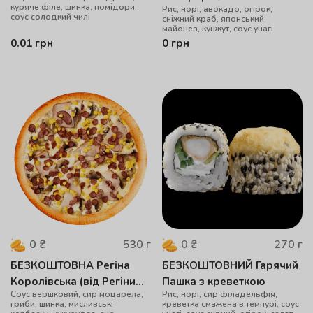
куряче філе, шинка, помідори,
Рис, норі, авокадо, огірок,
соус солодкий чилі
сніжний краб, японський
майонез, кунжут, соус унагі
0.01
грн
0
грн
530
г
270
г
0
₴
0
₴
БЕЗКОШТОВНА Регіна
БЕЗКОШТОВНИЙ Гарячий
Королівська (від Регіни
Пашка з креветкою
Cоус вершковий, сир моцарела,
Рис, норі, сир філадельфія,
Савчук)
гриби, шинка, мисливські
креветка смажена в темпурі, соус