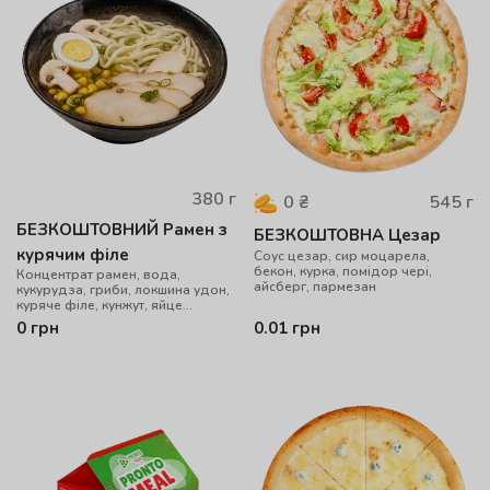
380
г
545
г
0
₴
БЕЗКОШТОВНИЙ Рамен з
БЕЗКОШТОВНА Цезар
курячим філе
Соус цезар, сир моцарела,
бекон, курка, помідор чері,
Концентрат рамен, вода,
айсберг, пармезан
кукурудза, гриби, локшина удон,
куряче філе, кунжут, яйце
перепелине, цибуля зелена
0
грн
0.01
грн