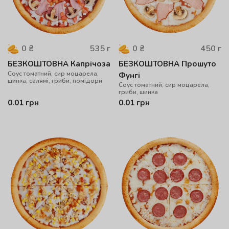
535
г
450
г
0
₴
0
₴
БЕЗКОШТОВНА Капрічоза
БЕЗКОШТОВНА Прошуто
Соус томатний, сир моцарела,
Фунгі
шинка, салямі, гриби, помідори
Соус томатний, сир моцарела,
гриби, шинка
0.01
грн
0.01
грн