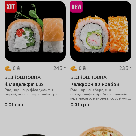
245
г
235
г
0
₴
0
₴
БЕЗКОШТОВНА
БЕЗКОШТОВНА
Філадельфія Lux
Каліфорнія з крабом
Рис, норі, сир філадельфія,
Рис, норі, айсберг, сир
огірок, лосось, ікра, мікрогрін
філадельфія, крабова паличка,
ікра масаго, майонез, соус кімчі,
кунжут
0.01
грн
0.01
грн