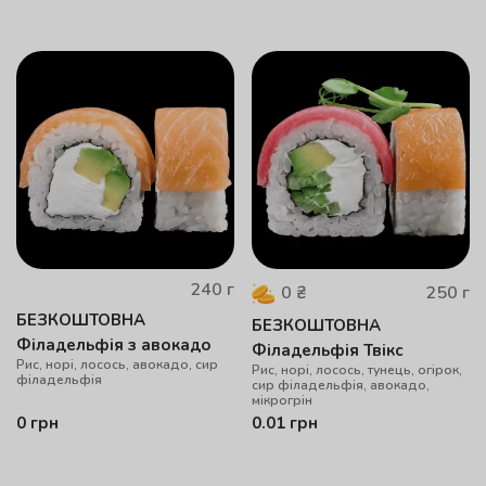
240
г
250
г
0
₴
БЕЗКОШТОВНА
БЕЗКОШТОВНА
Філадельфія з авокадо
Філадельфія Твікс
Рис, норі, лосось, авокадо, сир
Рис, норі, лосось, тунець, огірок,
філадельфія
сир філадельфія, авокадо,
мікрогрін
0
грн
0.01
грн