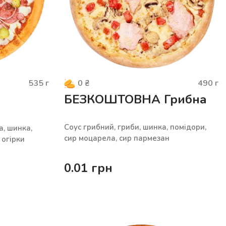
535
г
490
г
0
₴
БЕЗКОШТОВНА Грибна
Cоус грибний, гриби, шинка, помідори,
а, шинка,
сир моцарела, сир пармезан
 огірки
0.01
грн