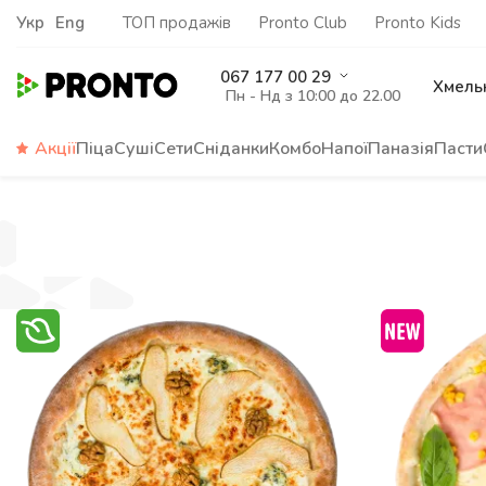
Укр
Eng
ТОП продажів
Pronto Club
Pronto Kids
067 177 00 29
Хмель
Пн - Нд з 10:00 до 22.00
Акції
Піца
Суші
Сети
Сніданки
Комбо
Напої
Паназія
Пасти