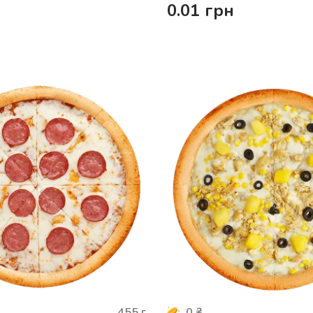
0.01
грн
455
г
0
₴