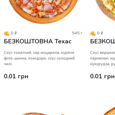
545
г
0
₴
0
₴
БЕЗКОШТОВНА Техас
БЕЗКО
Cоуc томатний, сир моцарела, куряче
Соус вершков
філе, шинка, помідори, соус солодкий
пармезан, ку
чилі
кукурудза, р
0.01
грн
0.01
грн