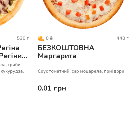
530
г
440
г
0
₴
егіна
БЕЗКОШТОВНА
 Регіни
Маргарита
ла, гриби,
 кукурудза,
Соус томатний, сир моцарела, помідори
0.01
грн