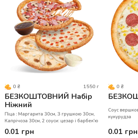
1550
г
0
₴
0
₴
БЕЗКОШТОВНИЙ Набір
БЕЗКОШ
Ніжний
Соус вершков
Піца : Маргарита 30см, З грушкою 30см,
кукурудза
Капрічоза 30см, 2 соуси: цезар і барбек'ю
0.01
грн
0.01
грн