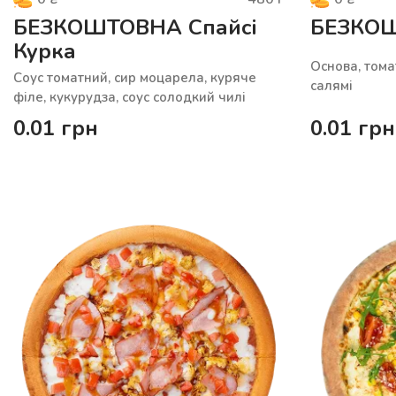
БЕЗКОШТОВНА Спайсі
БЕЗКОШ
Курка
Основа, тома
Соус томатний, сир моцарела, куряче
салямі
філе, кукурудза, соус солодкий чилі
0.01
грн
0.01
грн