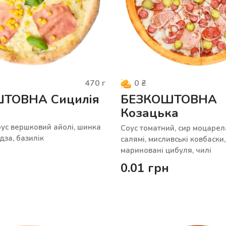
470
г
0
₴
ТОВНА Сицилія
БЕЗКОШТОВНА
Козацька
ус вершковий айолі, шинка
Cоус томатний, сир моцарел
дза, базилік
салямі, мисливські ковбаски,
мариновані цибуля, чилі
0.01
грн