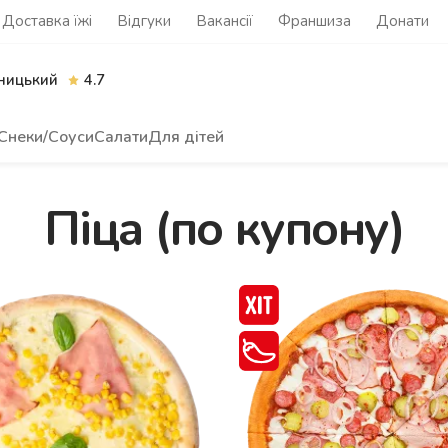
Доставка їжі
Відгуки
Вакансії
Франшиза
Донати
ницький
4.7
Снеки/Соуси
Салати
Для дітей
Піца (по купону)