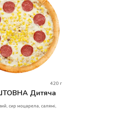
420
г
ТОВНА Дитяча
ий, сир моцарела, салямі,