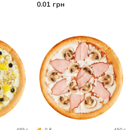
0.01
грн
485
г
450
г
0
₴