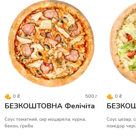
500
г
0
₴
0
₴
БЕЗКОШТОВНА Фелічіта
БЕЗКОШ
Соус томатний, сир моцарела, курка,
Соус цезар, 
бекон, гриби
помідор чері