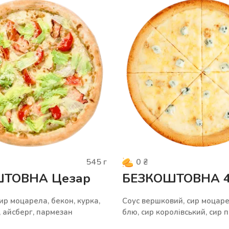
545
г
0
₴
ТОВНА Цезар
БЕЗКОШТОВНА 4
сир моцарела, бекон, курка,
Cоус вершковий, сир моцаре
, айсберг, пармезан
блю, сир королівський, сир 