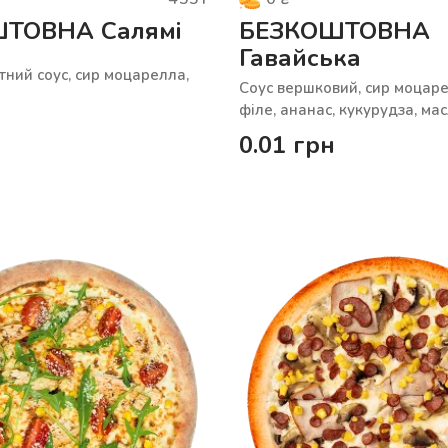
ТОВНА Салямі
БЕЗКОШТОВНА
Гавайська
тний соус, сир моцарелла,
Соус вершковий, сир моцаре
філе, ананас, кукурудза, ма
0.01
грн