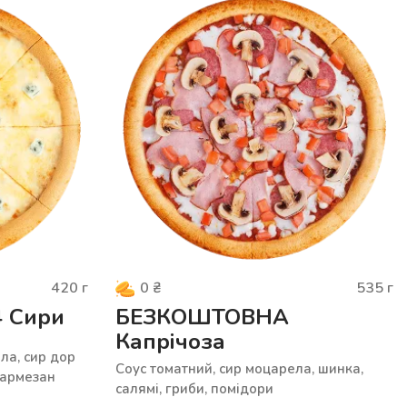
420
г
535
г
0
₴
 Сири
БЕЗКОШТОВНА
Капрічоза
ла, сир дор
Соус томатний, сир моцарела, шинка,
пармезан
салямі, гриби, помідори