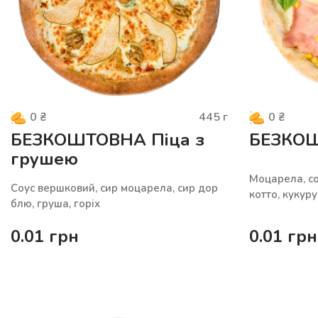
445
г
0
₴
0
₴
БЕЗКОШТОВНА Піца з
БЕЗКОШ
грушею
Моцарела, cо
Соус вершковий, сир моцарела, сир дор
котто, кукуру
блю, груша, горіх
0.01
грн
0.01
грн