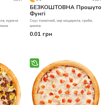
БЕЗКОШТОВНА Прошуто
Фунгі
ла, куряче
Соус томатний, сир моцарела, гриби,
слини
шинка
0.01
грн