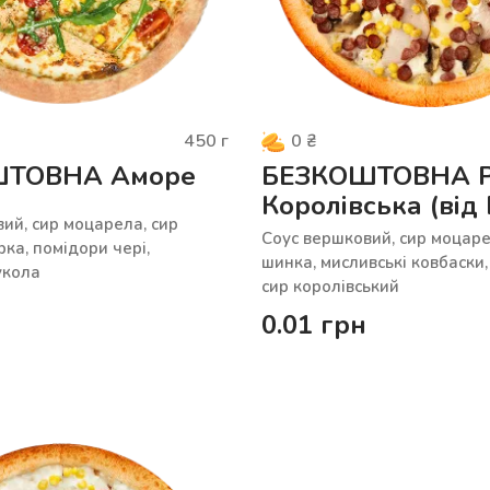
450
г
0
₴
ШТОВНА Аморе
БЕЗКОШТОВНА Р
Королівська (від
ий, сир моцарела, сир
Савчук)
Cоус вершковий, сир моцаре
рка, помідори чері,
шинка, мисливські ковбаски,
укола
сир королівський
0.01
грн