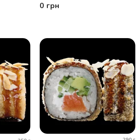
0
грн
290
г