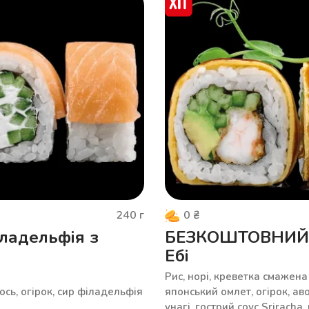
240
г
0
₴
ладельфія з
БЕЗКОШТОВНИЙ 
Ебі
Рис, норі, креветка смажена 
сось, огірок, сир філадельфія
японський омлет, огірок, ав
унагі, гострий соус Sriracha,