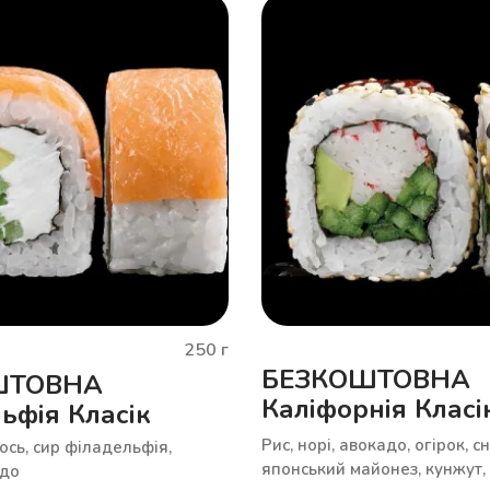
250
г
БЕЗКОШТОВНА
ШТОВНА
Каліфорнія Класі
ьфія Класік
Рис, норі, авокадо, огірок, с
сось, сир філадельфія,
японський майонез, кунжут, 
адо