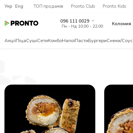
Укр
Eng
ТОП продажів
Pronto Club
Pronto Kids
096 111 0029
Коломия
Пн - Нд 10.00 - 22.00
Акції
Піца
Суші
Сети
Комбо
Напої
Пасти
Бургери
Снеки/Соус