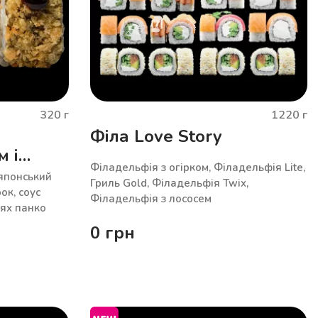
320
г
1220
г
Філа Love Story
м і
Філадельфія з огірком, Філадельфія Lite,
 японський
Гриль Gold, Філадельфія Twix,
ок, соус
Філадельфія з лососем
рях панко
0
грн