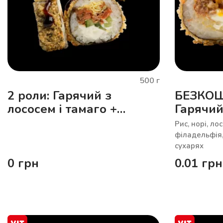
500
г
2 роли: Гарячий з
БЕЗКО
лососем і тамаго +
Гарячий
Гарячий з лососем і
манго
Рис, норі, ло
манго
філадельфія,
сухарях
0
грн
0.01
грн