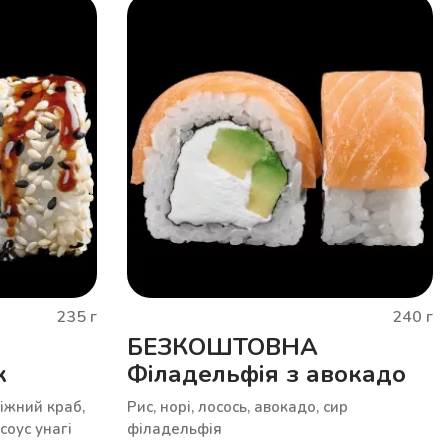
235
г
240
г
БЕЗКОШТОВНА
к
Філадельфія з авокадо
ніжний краб,
Рис, норі, лосось, авокадо, сир
соус унагі
філадельфія