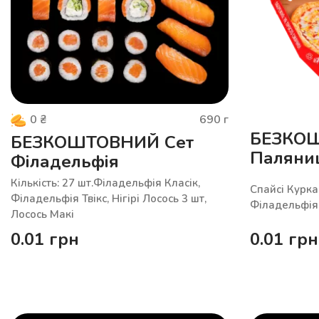
690
г
0
₴
БЕЗКОШ
БЕЗКОШТОВНИЙ Сет
Паляни
Філадельфія
Кількість: 27 шт.Філадельфія Класік,
Спайсі Курка
Філадельфія Твікс, Нігірі Лосось 3 шт,
Філадельфія 
Лосось Макі
0.01
грн
0.01
грн