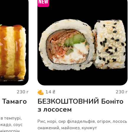
230
г
230
г
14
₴
Тамаго
БЕЗКОШТОВНИЙ Боніто
з лососем
в темпурі,
Рис, норі, сир філадельфія, огірок, лосось
окадо, соус
смажений, майонез, кунжут
 мікрогрін