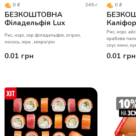
245
г
0
₴
0
₴
БЕЗКОШТОВНА
БЕЗКО
Філадельфія Lux
Каліфор
Рис, норі, ай
Рис, норі, сир філадельфія, огірок,
крабова пали
лосось, ікра , мікрогрін
соус кімчі, к
0.01
грн
0.01
грн