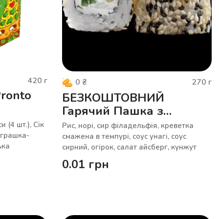
420
г
270
г
0
₴
ronto
БЕЗКОШТОВНИЙ
Гарячий Пашка з
креветкою
 (4 шт.), Сік
Рис, норі, сир філадельфія, креветка
 Іграшка-
смажена в темпурі, соус унагі, соус
ька
сирний, огірок, салат айсберг, кунжут
0.01
грн