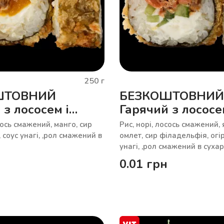
250
г
ШТОВНИЙ
БЕЗКОШТОВНИЙ
 з лососем і
Гарячий з лососе
тамаго
сось смажений, манго, сир
Рис, норі, лосось смажений,
 соус унагі, ,рол смажений в
омлет, сир філадельфія, огір
унагі, ,рол смажений в суха
0.01
грн