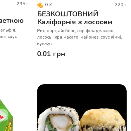
235
г
220
г
0
₴
БЕЗКОШТОВНИЙ
еветкою
Каліфорнія з лососем
дельфія,
Рис, норі, айсберг, сир філадельфія,
ез, соус
лосось, ікра масаго, майонез, соус кімчі,
кунжут
0.01
грн