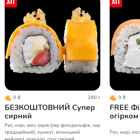
280
г
0
₴
0
₴
БЕЗКОШТОВНИЙ Супер
FREE Фі
сирний
огірком
Рис, норі, мікс сирів (сир філодельфія, сир
традіцийний), кунжут, японський
Рис, норі, ло
майонез, помідор, соус сирний