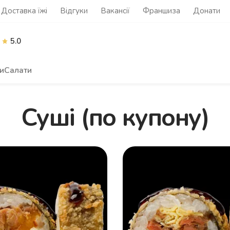
Доставка їжі
Відгуки
Вакансії
Франшиза
Донати
5.0
и
Салати
Суші (по купону)