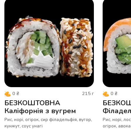
215
г
0
₴
0
₴
БЕЗКОШТОВНА
БЕЗКО
Каліфорнія з вугрем
Філадел
Рис, норі, огірок, cир філадельфія, вугор,
Рис, норі, ло
кунжут, соус унагі
огірок, авок