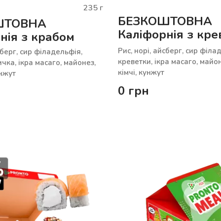
235
г
БЕЗКОШТОВНА
ШТОВНА
Каліфорнія з кр
нія з крабом
Рис, норі, айсберг, сир філа
сберг, сир філадельфія,
креветки, ікра масаго, майон
чка, ікра масаго, майонез,
кімчі, кунжут
унжут
0
грн