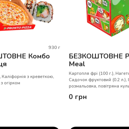
930
г
ТОВНЕ Комбо
БЕЗКОШТОВНЕ P
ця
Meal
Картопля фрі (100 г.), Нагетси
, Каліфорнія з креветкою,
Садочок фруктовий (0.2 л.),
з огірком
розмальовка, повітряна кул
0
грн