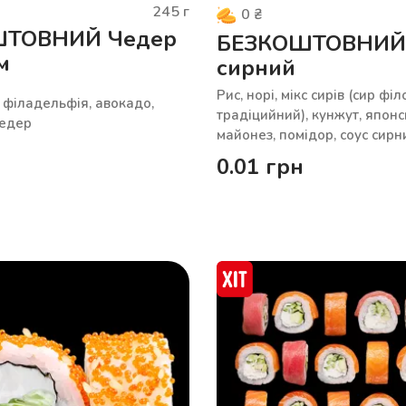
245
г
0
₴
ШТОВНИЙ Чедер
БЕЗКОШТОВНИЙ 
м
сирний
Рис, норі, мікс сирів (сир фі
р філадельфія, авокадо,
традіцийний), кунжут, япон
чедер
майонез, помідор, соус сирн
0.01
грн