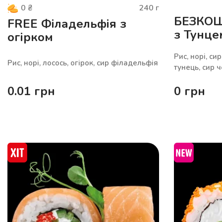
240
г
0
₴
БЕЗКО
FREE Філадельфія з
з Тунце
огірком
Рис, норі, си
Рис, норі, лосось, огірок, сир філадельфія
тунець, сир 
0.01
грн
0
грн