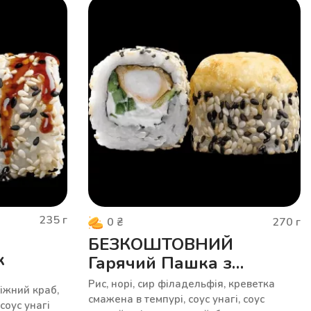
235
г
270
г
0
₴
БЕЗКОШТОВНИЙ
к
Гарячий Пашка з
креветкою
Рис, норі, сир філадельфія, креветка
ніжний краб,
смажена в темпурі, соус унагі, соус
соус унагі