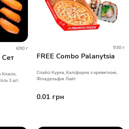
930
г
690
г
FREE Combo Palanytsia
Сет
Спайсі Курка, Каліфорня з креветкою,
 Класік,
Філадельфія Лайт
сось 3 шт,
0.01
грн