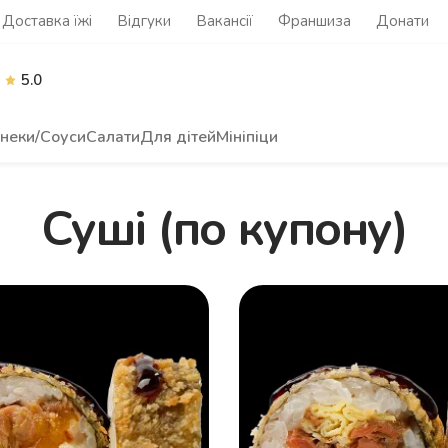
Доставка їжі
Відгуки
Вакансії
Франшиза
Донати
5.0
неки/Соуси
Салати
Для дітей
Мініпіци
Суші (по купону)