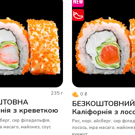
235
г
0
₴
ШТОВНА
БЕЗКОШТОВНИЙ
нія з креветкою
Каліфорнія з лос
сберг, сир філадельфія,
Рис, норі, айсберг, сир філа
а масаго, майонез, соус
лосось, ікра масаго, майонез,
кунжут