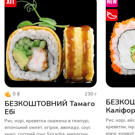
230
г
0
₴
БЕЗКО
БЕЗКОШТОВНИЙ Тамаго
Каліфор
Ебі
Рис, норі, ай
Рис, норі, креветка смажена в темпурі,
креветки, ікр
японський омлет, огірок, авокадо, соус
кімчі, кунжут
унагі, гострий соус Sriracha, мікрогрін