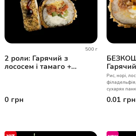
500
г
2 роли: Гарячий з
БЕЗКО
лососем і тамаго +
Гарячий
Гарячий з лососем і
манго
Рис, норі, ло
манго
філадельфія,
сухарях пан
0
грн
0.01
грн