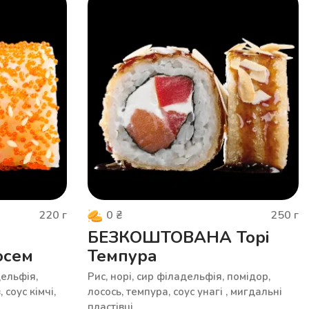
220
г
250
г
0
₴
БЕЗКОШТОВАНА Торі
осем
Темпура
дельфія,
Рис, норі, сир філадельфія, помідор,
 соус кімчі,
лосось, темпура, соус унагі , мигдальні
пластівці