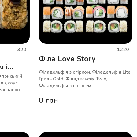
320
г
1220
г
Філа Love Story
м і
Філадельфія з огірком, Філадельфія Lite,
 японський
Гриль Gold, Філадельфія Twix,
ок, соус
Філадельфія з лососем
рях панко
0
грн