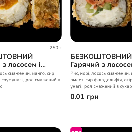
250
г
ШТОВНИЙ
БЕЗКОШТОВНИЙ
 з лососем і
Гарячий з лососе
тамаго
сось смажений, манго, сир
Рис, норі, лосось смажений,
 соус унагі, ,рол смажений в
омлет, сир філадельфія, огір
ко
унагі, ,рол смажений в суха
0.01
грн