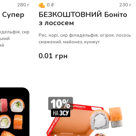
280
г
230
г
0
₴
Супер
БЕЗКОШТОВНИЙ Боніто
з лососем
лодельфія, сир
Рис, норі, сир філадельфія, огірок, лосось
ський
смажений, майонез, кунжут
ий
0.01
грн