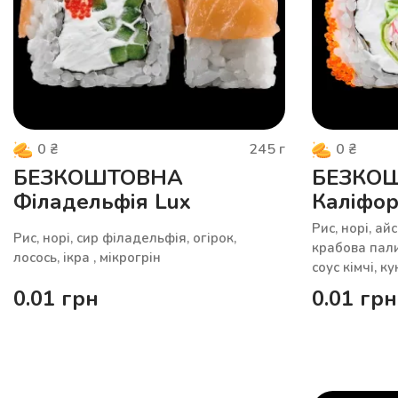
245
г
0
₴
0
₴
БЕЗКОШТОВНА
БЕЗКО
Філадельфія Lux
Каліфор
Рис, норі, ай
Рис, норі, сир філадельфія, огірок,
крабова пали
лосось, ікра , мікрогрін
соус кімчі, к
0.01
грн
0.01
грн