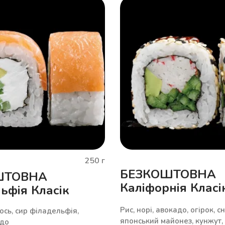
250
г
БЕЗКОШТОВНА
ШТОВНА
Каліфорнія Класі
ьфія Класік
Рис, норі, авокадо, огірок, с
сось, сир філадельфія,
японський майонез, кунжут, 
адо