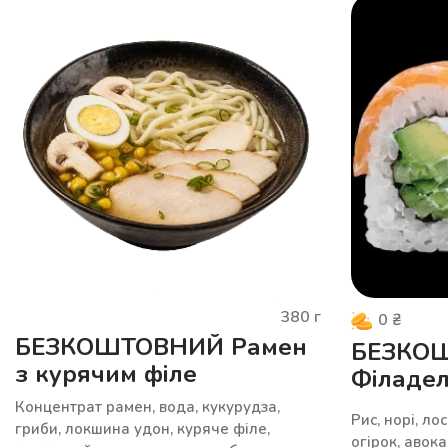
380
г
0
₴
БЕЗКОШТОВНИЙ Рамен
БЕЗКО
з курячим філе
Філадел
Концентрат рамен, вода, кукурудза,
Рис, норі, ло
гриби, локшина удон, куряче філе,
огірок, авок