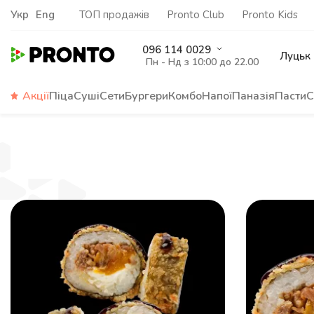
Укр
Eng
ТОП продажів
Pronto Club
Pronto Kids
096 114 0029
Луцьк
Пн - Нд з 10:00 до 22.00
Акції
Піца
Суші
Сети
Бургери
Комбо
Напої
Паназія
Пасти
С