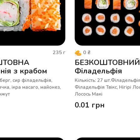
235
г
0
₴
ШТОВНА
БЕЗКОШТОВНИЙ 
нія з крабом
Філадельфія
сберг, сир філадельфія,
Кількість: 27 шт.Філадельфія
чка, ікра масаго, майонез,
Філадельфія Твікс, Нігірі Ло
унжут
Лосось Макі
0.01
грн