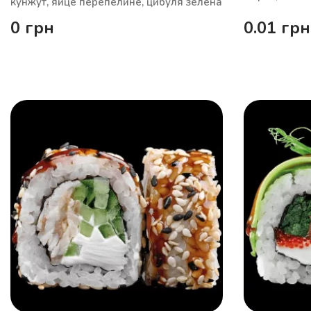
кунжут, яйце перепелине, цибуля зелена
0
грн
0.01
грн