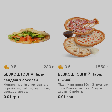
280
г
1550
г
0
₴
0
₴
БЕЗКОШТОВНА Піца-
БЕЗКОШТОВНИЙ Набір
сендвіч з лососем
Ніжний
Моцарела, олія оливкова, сир
Піца : Маргарита 30см, З грушкою
вершковий, рукола, соус песто,
30см, Капрічоза 30см, 2 соуси:
авокадо, лосось
цезар і барбек'ю
0.01
грн
0.01
грн