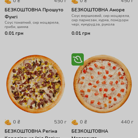
450
г
450
г
0
₴
0
₴
БЕЗКОШТОВНА Прошуто
БЕЗКОШТОВНА Аморе
Соус вершковий, сир моцарела,
Фунгі
сир пармезан, курка, помідори
Соус томатний, сир моцарела,
чері, кукурудза, рукола
гриби, шинка
0.01
грн
0.01
грн
530
г
440
г
0
₴
0
₴
БЕЗКОШТОВНА Регіна
БЕЗКОШТОВНА