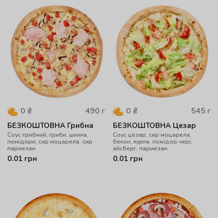
490
г
545
г
0
₴
0
₴
БЕЗКОШТОВНА Грибна
БЕЗКОШТОВНА Цезар
Cоус грибний, гриби, шинка,
Соус цезар, сир моцарела,
помідори, сир моцарела, сир
бекон, курка, помідор чері,
пармезан
айсберг, пармезан
0.01
грн
0.01
грн