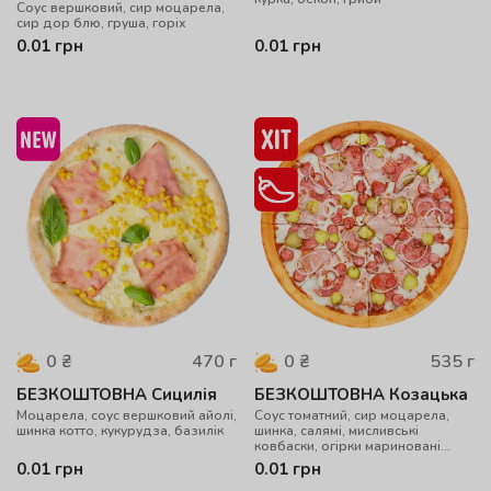
Соус вершковий, сир моцарела,
сир дор блю, груша, горіх
0.01
грн
0.01
грн
470
г
535
г
0
₴
0
₴
БЕЗКОШТОВНА Сицилія
БЕЗКОШТОВНА Козацька
Моцарела, cоус вершковий айолі,
Cоус томатний, сир моцарела,
шинка котто, кукурудза, базилік
шинка, салямі, мисливські
ковбаски, огірки мариновані
цибуля, чилі
0.01
грн
0.01
грн