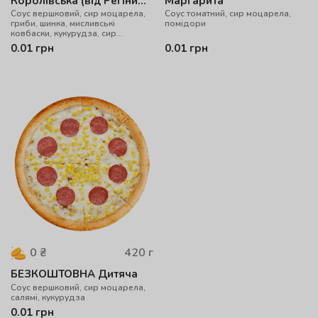
Королівська (від Регіни
Маргарита
Cоус вершковий, сир моцарела,
Соус томатний, сир моцарела,
Савчук)
гриби, шинка, мисливські
помідори
ковбаски, кукурудза, сир
королівський
0.01
грн
0.01
грн
420
г
0
₴
БЕЗКОШТОВНА Дитяча
Соус вершковий, сир моцарела,
салямі, кукурудза
0.01
грн