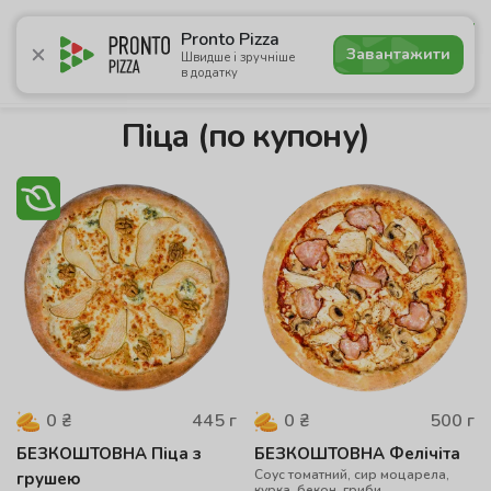
5.0
Pronto Pizza
Завантажити
Швидше і зручніше
в додатку
Акції
Піца
Суші
Сети
Бургери
Комбо
Напо
Піца (по купону)
445
г
500
г
0
₴
0
₴
БЕЗКОШТОВНА Піца з
БЕЗКОШТОВНА Фелічіта
Соус томатний, сир моцарела,
грушею
курка, бекон, гриби