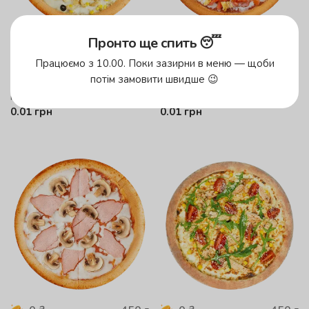
Пронто ще спить 😴
485
г
545
г
0
₴
0
₴
Працюємо з 10.00. Поки зазирни в меню — щоби
БЕЗКОШТОВНА Гавайська
БЕЗКОШТОВНА Техас
потім замовити швидше 😉
Соус вершковий, сир моцарела,
Cоуc томатний, сир моцарела,
куряче філе, ананас, кукурудза,
куряче філе, шинка, помідори,
маслини
соус солодкий чилі
0.01
грн
0.01
грн