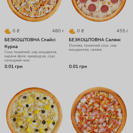
480
г
455
г
0
₴
0
₴
БЕЗКОШТОВНА Спайсі
БЕЗКОШТОВНА Салямі
Основа, томатний соус, сир
Курка
моцарелла, салямі
Соус томатний, сир моцарела,
куряче філе, кукурудза, соус
солодкий чилі
0.01
грн
0.01
грн