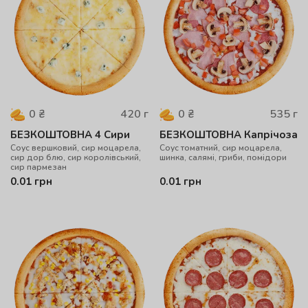
420
г
535
г
0
₴
0
₴
БЕЗКОШТОВНА 4 Сири
БЕЗКОШТОВНА Капрічоза
Cоус вершковий, сир моцарела,
Соус томатний, сир моцарела,
сир дор блю, сир королівський,
шинка, салямі, гриби, помідори
сир пармезан
0.01
грн
0.01
грн