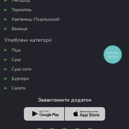
Ужгород
Тернопіль
Кам'янець-Подільський
Вінниця
Улюблені категорії
Піца
КНОПКА
ЗВ'ЯЗКУ
Суші
Суші-сети
Бургери
Салати
Завантажити додаток